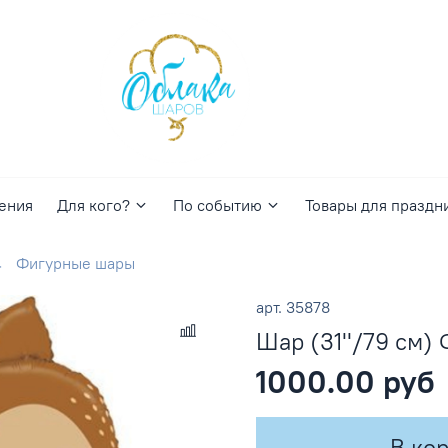
ения
Для кого?
По событию
Товары для праздн
Фигурные шары
арт.
35878
Шар (31''/79 см)
1000.00 руб
В ко