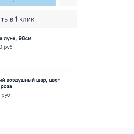
ть в 1 клик
а луне, 98см
00 руб
ый воздушный шар, цвет
 роза
0 руб