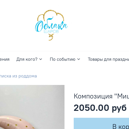
ения
Для кого?
По событию
Товары для праздн
писка из роддома
Композиция "Миш
2050.00 руб
В ко