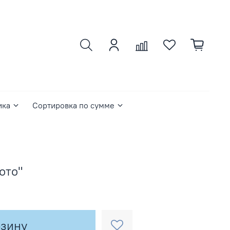
ика
Сортировка по сумме
ото"
рзину