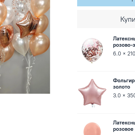
Купи
Латексн
розово-
6.0 × 21
Фольгир
золото
3.0 × 35
Латексн
розовое