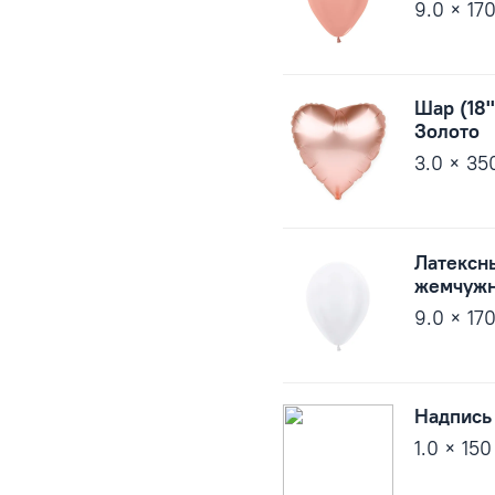
9.0 × 17
Шар (18'
Золото
3.0 × 35
Латексн
жемчужн
9.0 × 17
Надпись
1.0 × 150