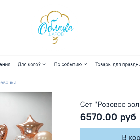
ения
Для кого?
По событию
Товары для праздн
девочки
Сет "Розовое зол
6570.00 руб
В ко