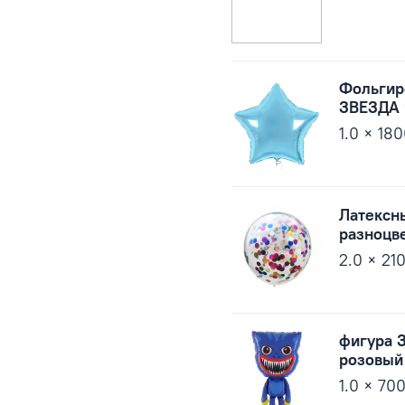
Фольги
ЗВЕЗДА 
1.0 × 18
Латексн
разноцв
2.0 × 21
фигура 
розовый
1.0 × 70