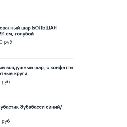
рованный шар БОЛЬШАЯ
91 см, голубой
00 руб
ый воздушный шар, с конфетти
етные круги
0 руб
Зубастик Зубабасси синий/
0 руб