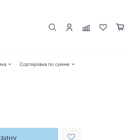
ика
Сортировка по сумме
м
рзину