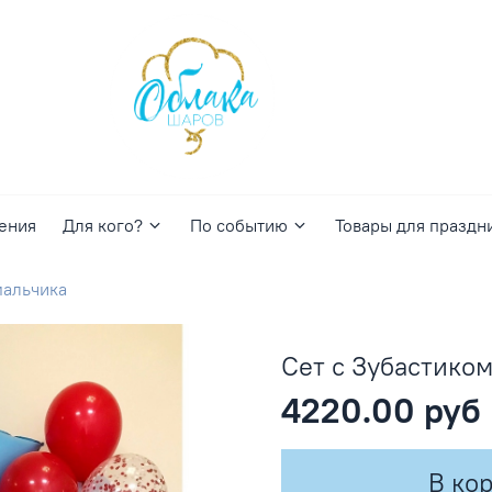
ения
Для кого?
По событию
Товары для праздн
мальчика
Сет с Зубастико
4220.00 руб
В ко