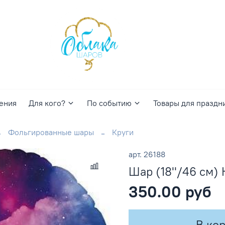
ения
Для кого?
По событию
Товары для праздн
Фольгированные шары
Круги
арт.
26188
Шар (18''/46 см)
350.00 руб
В ко