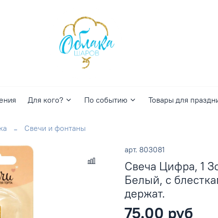
ения
Для кого?
По событию
Товары для праздн
ка
Свечи и фонтаны
арт.
803081
Свеча Цифра, 1 З
Белый, с блестками
держат.
75.00 руб